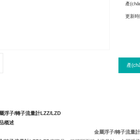
產(ch
更新時
產(c
hǎn)品詳情
/ PRODUCT DETAIL
浮子/轉子流量計LZZ/LZD
n)品概述
金屬浮子/轉子流量計L