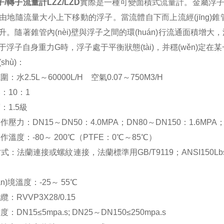
/轉子流量計LZZ/LZD
實際是一種可變面積式流量計。金屬浮子（
由地隨流量大小上下移動的浮子。當流體自下而上流經(jīng)錐
升。隨著錐管內(nèi)壁與浮子之間的環(huán)行流通面積增大
于浮子自身重力G時，浮子處于平衡狀態(tài)，并穩(wěn)
shù)：
水2.5L～60000L/H 空氣0.07～750M3/H
10：1
1.5級
力：DN15～DN50：4.0MPA；DN80～DN150：1.6MPA
度：-80～ 200℃（PTFE：0℃～85℃）
法蘭連接或螺紋連接，法蘭標準用GB/T9119；ANSI150Lbs、
n)境溫度：-25～ 55℃
RVVP3X28/0.15
N15≤5mpa.s; DN25～DN150≤250mpa.s