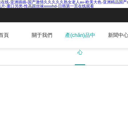
线-亚洲插插-国产激情久久久久久熟女老人av-欧美大色-亚洲精品国产su
毛片-重口另类-性高跟丝袜xxxxhd-日韩第一页在线观看
首頁
關于我們
產(chǎn)品中
新聞中
心