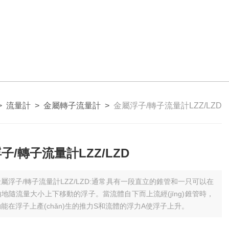
>
流量計
>
金屬轉子流量計
>
金屬浮子/轉子流量計LZZ/LZD
子/轉子流量計LZZ/LZD
金屬浮子/轉子流量計LZZ/LZD:通常具有一段直立的錐管和一只可以在
地隨流量大小上下移動的浮子。當流體自下而上流經(jīng)錐管時，
能在浮子上產(chǎn)生的推力S和流體的浮力A使浮子上升。