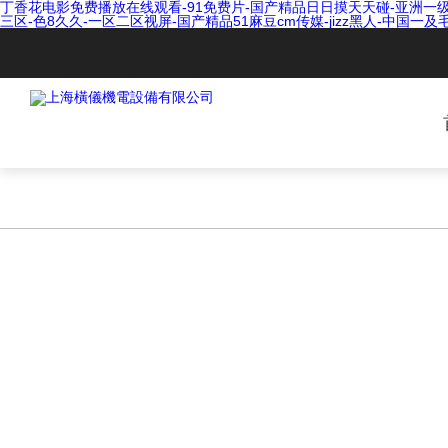
丁香花电影免费播放在线观看-91免费片-国产精品日日摸天天碰-亚洲一级在
三区-色8久久-一区二区视屏-国产精品51麻豆cm传媒-jizz黑人-中国一及