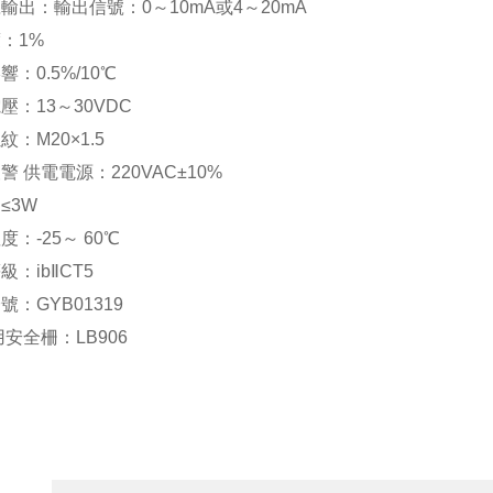
出：輸出信號：0～10mA或4～20mA
：1%
0.5%/10℃
：13～30VDC
：M20×1.5
 供電電源：220VAC±10%
≤3W
：-25～ 60℃
：ibⅡCT5
：GYB01319
安全柵：LB906
詢價
/ MESSAGE INQUIRY