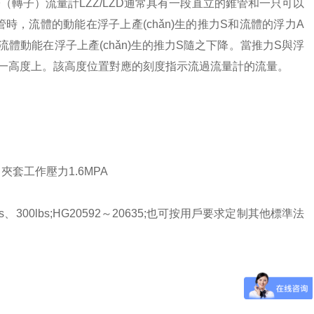
轉子）流量計LZZ/LZD通常具有一段直立的錐管和一只可以
管時，流體的動能在浮子上產(chǎn)生的推力S和流體的浮力A
，流體動能在浮子上產(chǎn)生的推力S隨之下降。當推力S與浮
定在某一高度上。該高度位置對應的刻度指示流過流量計的流量。
；夾套工作壓力1.6MPA
300lbs;HG20592～20635;也可按用戶要求定制其他標準法