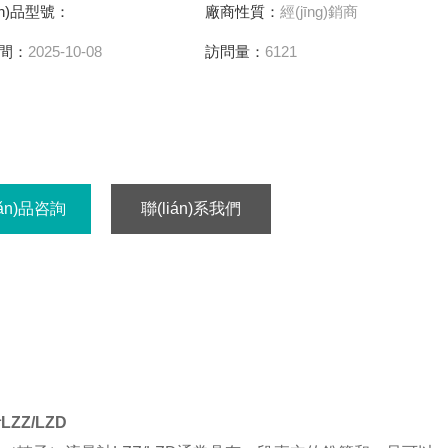
ǎn)品型號：
廠商性質：
經(jīng)銷商
間：
2025-10-08
訪問量：
6121
hǎn)品咨詢
聯(lián)系我們
ZZ/LZD