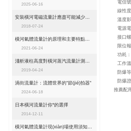
電信號輸
2025-06-16
線性度
安裝橫河電磁流量計應盡可能減少彎管對測量準確性的影響
溫度影響：
2018-07-24
電源電壓
接口螺紋
橫河氣體流量計的原理和主要特點介紹
限位報警
2021-06-24
功耗：
淺析液柱高度對橫河蒸汽流量計測量精度的影響
工作溫度
2019-04-24
防爆等級
防爆證號
渦街流量計：流體世界的“節(jié)拍器“
推薦配用
2024-06-18
日本橫河流量計你*的選擇
留言
2014-12-11
橫河氣體流量計現(xiàn)場使用須知事項可不少