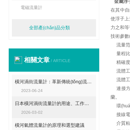
金屬浮子
電磁流量計
在其中自
使浮子上
力之和等
全部產(chǎn)品分類
技術參數(
流量范圍：
量程比：
相關文章
/ ARTICLE
精確度：
流體工作壓
流體工作溫
橫河渦街流量計：革新傳統(tǒng)流量測量的利器
連接方式：
2023-06-24
蘭。
日本橫河渦街流量計的用途、工作原理與使用注意事項
環(huá
2026-03-02
接線電纜：
介質粘度：D
橫河氣體流量計的原理和選型建議