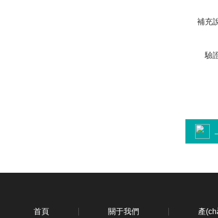
補充
驗
首頁
關于我們
產(c