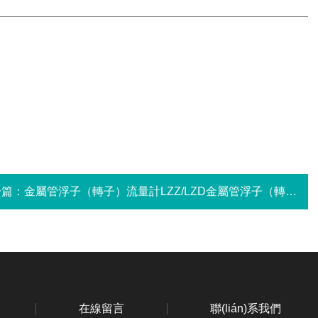
一篇：
金屬管浮子（轉子）流量計LZZ/LZD金屬管浮子（轉子）流量計LZZ/LZD
在線留言
聯(lián)系我們