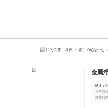
我的位置：
首頁
>
產(chǎn)品中心
金屬浮
描述：
其中自由
流體的動