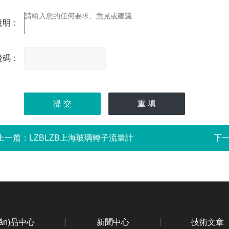
說明：
證碼：
請
輸
入
計
算結果（填寫阿拉伯數
(shù)字），如：三加四
=7
上一篇：
LZBLZB上海玻璃轉子流量計
下
hǎn)品中心
新聞中心
技術文章